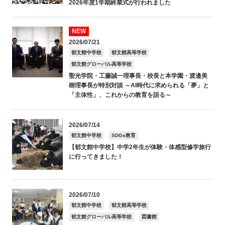
2026年度1学期終業式が行われました
NEW
2026/07/21
郁文館中学校
郁文館高等学校
郁文館グローバル高等学校
聖光学院・工藤誠一理事長・校長と本学園・渡邉美
樹理事長が特別対談 ～AI時代に求められる「夢」と
「主体性」、これからの教育を語る～
2026/07/14
郁文館中学校
SDGs教育
【郁文館中学校】中学2年生が体験・体感型修学旅行
に行ってきました！
2026/07/10
郁文館中学校
郁文館高等学校
郁文館グローバル高等学校
図書館