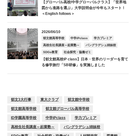
【グローバル高校/中学グローバルクラス】「世界地
図から進路を選ぶ」大学説明会が今年もスタート！
＜English follows＞
2026/06/10
郁文館高等学校
中学iPclass
学力プレミア
高校生社長講座～起業塾～
バングラデシュ姉妹校
SDGs教育
社会探究・協働ゼミ
【郁文館高校iP class】日本・世界のリーダーを育て
る修学旅行「SB研修」を実施しました
郁文3大行事
東大クラブ
郁文館中学校
郁文館高等学校
郁文館グローバル高等学校
ID学園高等学校
中学iPclass
学力プレミア
高校生社長講座～起業塾～
バングラデシュ姉妹校
SDGs教育
社会探究・協働ゼミ
人材開発室
図書館