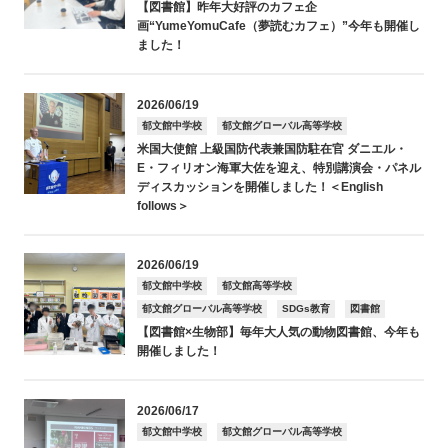
【図書館】昨年大好評のカフェ企
画“YumeYomuCafe（夢読むカフェ）”今年も開催し
ました！
2026/06/19
郁文館中学校
郁文館グローバル高等学校
米国大使館 上級国防代表兼国防駐在官 ダニエル・
E・フィリオン海軍大佐を迎え、特別講演会・パネル
ディスカッションを開催しました！＜English
follows＞
2026/06/19
郁文館中学校
郁文館高等学校
郁文館グローバル高等学校
SDGs教育
図書館
【図書館×生物部】毎年大人気の動物図書館、今年も
開催しました！
2026/06/17
郁文館中学校
郁文館グローバル高等学校