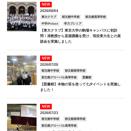
NEW
2026/08/04
東大クラブ
郁文館中学校
郁文館高等学校
中学iPclass
学力プレミア
【東大クラブ】東京大学の駒場キャンパスに初訪
問！准教授から直接講義を受け、現役東大生との座
談会を実施しました
NEW
2026/07/28
郁文館中学校
郁文館高等学校
郁文館グローバル高等学校
図書館
【図書館】本物の笹を使って七夕イベントを実施し
ました！
NEW
2026/07/23
郁文館中学校
郁文館高等学校
郁文館グローバル高等学校