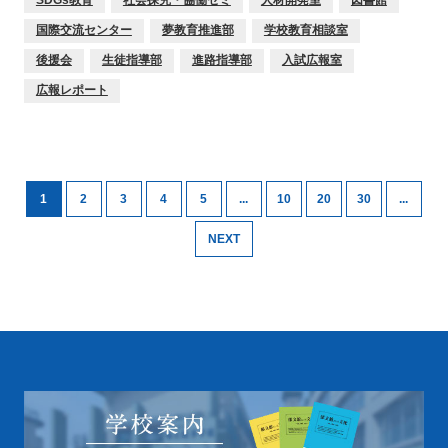
国際交流センター
夢教育推進部
学校教育相談室
後援会
生徒指導部
進路指導部
入試広報室
広報レポート
1
2
3
4
5
...
10
20
30
...
NEXT