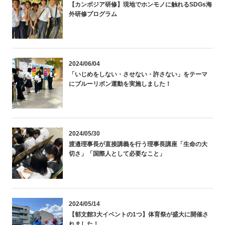
【カンボジア研修】現地でホンモノに触れるSDGs海
外研修プログラム
2024/06/04
「いじめをしない・させない・許さない」をテーマ
にブルーリボン運動を実施しました！
2024/05/30
渡邉理事長が直接講義を行う理事長講座「生命の大
切さ」「国際人として必要なこと」
2024/05/14
【郁文館3大イベントの1つ】体育祭が盛大に開催さ
れました！