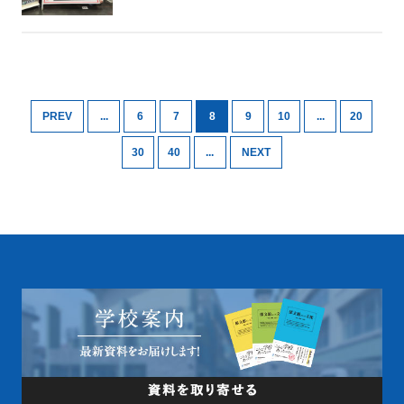
PREV
...
6
7
8
9
10
...
20
30
40
...
NEXT