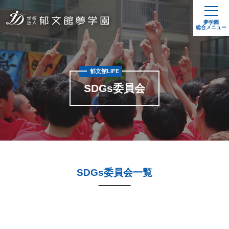
夢学園
総合メニュー
郁文館LIFE
SDGs委員会
SDGs委員会一覧