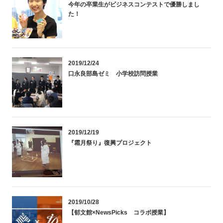
今年の卒業生がビジネスコンテストで優勝しまし
た！
2019/12/24
口永良部島ゼミ 小学校訪問授業
2019/12/19
『霜月祭り』復興プロジェクト
2019/10/28
【郁文館×NewsPicks コラボ授業】