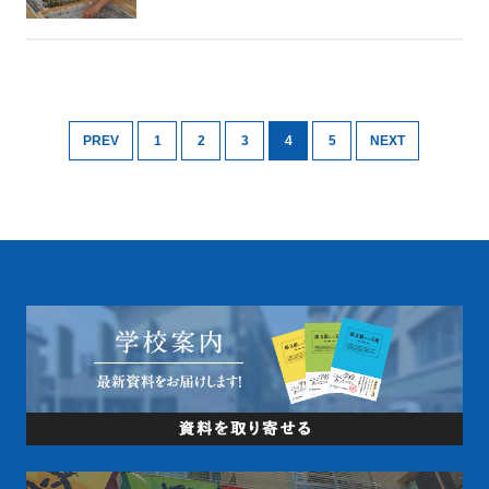
PREV
1
2
3
4
5
NEXT