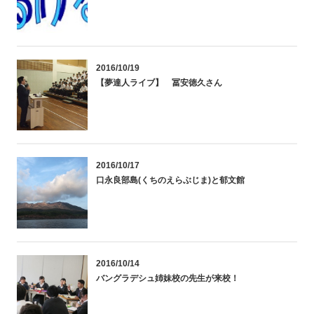
2016/10/19
【夢達人ライブ】 冨安徳久さん
2016/10/17
口永良部島(くちのえらぶじま)と郁文館
2016/10/14
バングラデシュ姉妹校の先生が来校！