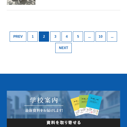
PREV
1
2
3
4
5
...
10
...
NEXT