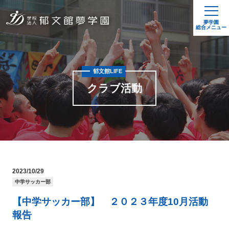
夢学園
総合メニュー
郁文館LIFE
クラブ活動
2023/10/29
中学サッカー部
【中学サッカー部】 ２０２３年度10月活動
報告