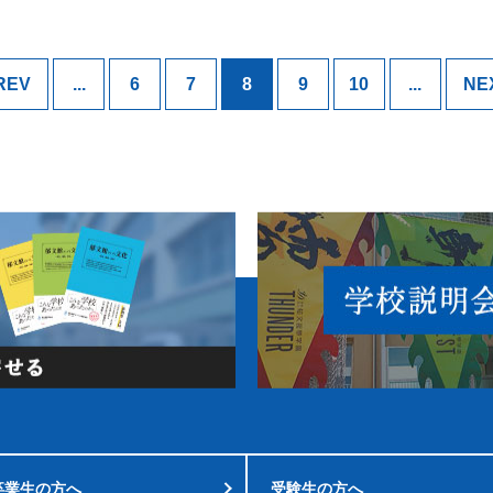
REV
...
6
7
8
9
10
...
NE
卒業生の方へ
受験生の方へ