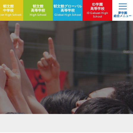
ID学園
郁文館
郁文館
郁文館
グローバル
高等学校
中学校
高等学校
高等学校
ID Gakuen High
夢学園
ior High School
High School
Global High School
総合メニュー
School