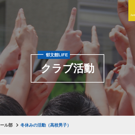
Jun
郁文館LIFE
クラブ活動
ボール部
冬休みの活動（高校男子）