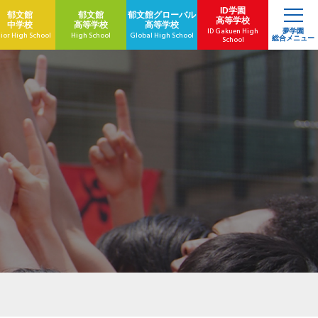
ID学園
郁文館
郁文館
郁文館
グローバル
高等学校
中学校
高等学校
高等学校
ID Gakuen High
夢学園
ior High School
High School
Global High School
総合メニュー
School