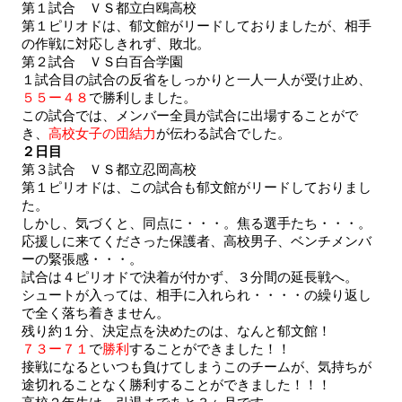
第１試合　ＶＳ都立白鴎高校
第１ピリオドは、郁文館がリードしておりましたが、相手
の作戦に対応しきれず、敗北。
第２試合　ＶＳ白百合学園
１試合目の試合の反省をしっかりと一人一人が受け止め、
５５ー４８
で勝利しました。
この試合では、メンバー全員が試合に出場することがで
き、
高校女子の団結力
が伝わる試合でした。
２日目
第３試合　ＶＳ都立忍岡高校
第１ピリオドは、この試合も郁文館がリードしておりまし
た。
しかし、気づくと、同点に・・・。焦る選手たち・・・。
応援しに来てくださった保護者、高校男子、ベンチメンバ
ーの緊張感・・・。
試合は４ピリオドで決着が付かず、３分間の延長戦へ。
シュートが入っては、相手に入れられ・・・・の繰り返し
で全く落ち着きません。
残り約１分、決定点を決めたのは、なんと郁文館！
７３ー７１
で
勝利
することができました！！
接戦になるといつも負けてしまうこのチームが、気持ちが
途切れることなく勝利することができました！！！