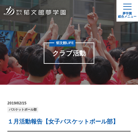
夢学園
総合メニュー
郁文館LIFE
クラブ活動
2019/02/15
バスケットボール部
１月活動報告【女子バスケットボール部】