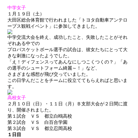
中学女子
１月１９日（土）
大田区総合体育館で行われました「トヨタ自動車アンテロ
ープス観戦イベント」に参加してきました。
中学交流大会を終え、成功したこと、失敗したことがそれ
ぞれある中での
プロバスケットボール選手の試合は、彼女たちにとって大
きな刺激になったようでした。
「え！ディフェンスってあんなにしつこくつくの？」「あ
の選手のシュートフォーム綺麗～！」など、
さまざまな感想が飛び交っていました。
この日学んだことをチームに役立ててもらえればと思いま
す。
高校女子
２月１０日（日）・１１日（月）Ｂ支部大会が２日間に渡
り、開催されました。
第１試合　ＶＳ　都立白鴎高校
第２試合　ＶＳ　白百合学園
第３試合　ＶＳ　都立忍岡高校
１日目