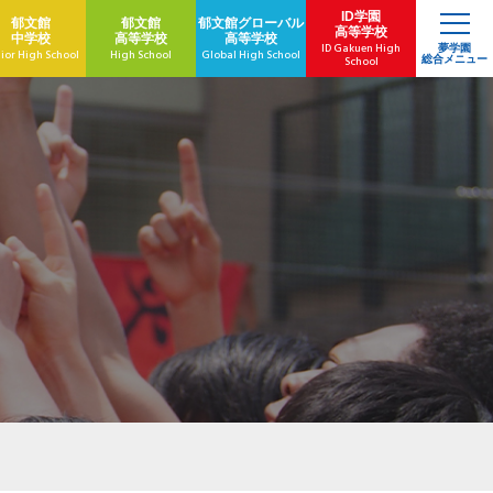
ID学園
郁文館
郁文館
郁文館
グローバル
高等学校
中学校
高等学校
高等学校
ID Gakuen High
夢学園
ior High School
High School
Global High School
総合メニュー
School