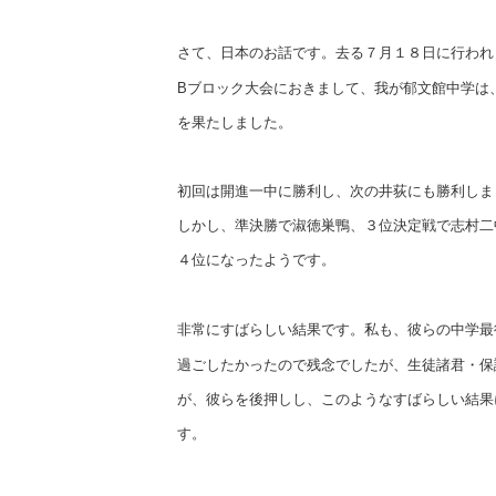
さて、日本のお話です。去る７月１８日に行われ
ブロック大会におきまして、我が郁文館中学は
B
を果たしました。
初回は開進一中に勝利し、次の井荻にも勝利しま
しかし、準決勝で淑徳巣鴨、３位決定戦で志村二
４位になったようです。
非常にすばらしい結果です。私も、彼らの中学最
過ごしたかった
ので残念でしたが、生徒諸君・保
が、彼らを後押しし、
このようなすばらしい結果
す。