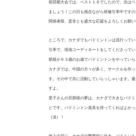
前回都大会では、ベスト１６でしたので、次はベ
ましょう！
この日も残念ながら研修引率中ですの
関係者様、是非とも
盛大な応援をよろしくお願い
ところで、カナダでもバドミントンは流行ってい
引率で、現地コーディネートをしてくださってい
那様が
６３歳のお歳でバドミントンをやっていら
カナダでは、中国の方々が多く、サークルを作っ
す。
その中で共に活動していらっしゃいます。週
すよ。
里子さんの旦那様の夢は、カナダで大きなバドミ
とです。
バドミントン道具を持ってくればよかっ
（涙）！
休みの日に、カナダの繁華街に赴き、バドミント