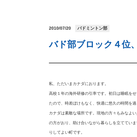
2010/07/20
バドミントン部
バド部ブロック４位
私、ただいまカナダにおります。
高校１年の海外研修の引率です。初日は睡眠をせ
たので、
時差ぼけもなく、快適に悠久の時間を過
カナダは素敵な場所です。現地の方々もみなよい
の方が
おり、助け合いながら暮らしを立てていま
りして
よい町です。