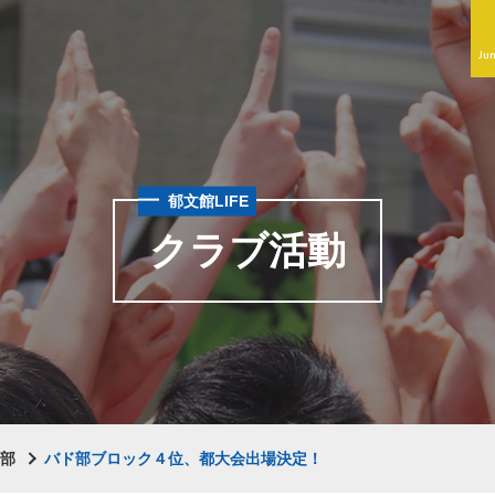
Jun
郁文館LIFE
クラブ活動
ン部
バド部ブロック４位、都大会出場決定！