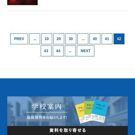
PREV
...
10
20
30
...
40
41
42
43
44
...
NEXT