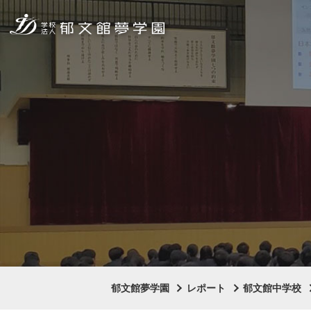
郁文館夢学園
レポート
郁文館中学校