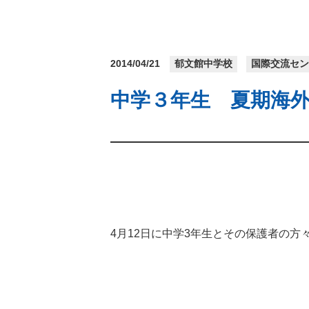
2014/04/21
郁文館中学校
国際交流セ
中学３年生 夏期海外
4
月
12
日に中学
3
年生とその保護者の方