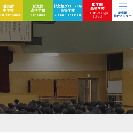
ID学園
郁文館
郁文館
郁文館
グローバル
高等学校
中学校
高等学校
高等学校
ID Gakuen High
夢学園
ior High School
High School
Global High School
総合メニュー
School