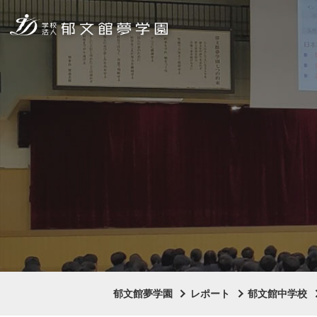
郁文館夢学園
レポート
郁文館中学校