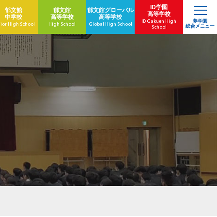
ID学園
郁文館
郁文館
郁文館
グローバル
高等学校
中学校
高等学校
高等学校
ID Gakuen High
夢学園
ior High School
High School
Global High School
総合メニュー
School