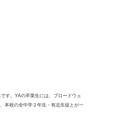
ちです。
YA
の卒業生には、ブロードウェ
、本校の全中学２年生・有志生徒とが一