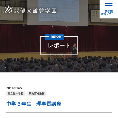
夢学園
総合メニュー
REPORT
レポート
2014/01/22
郁文館中学校
夢教育推進部
中学３年生 理事長講座