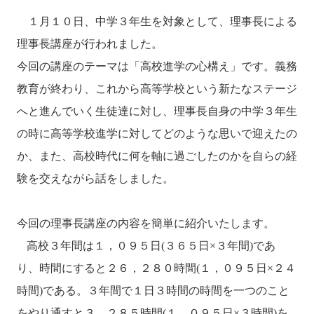
１月１０日、中学３年生を対象として、理事長による
理事長講座が行われました。
今回の講座のテーマは「高校進学の心構え」です。義務
教育が終わり、これから高等学校という新たなステージ
へと進んでいく生徒達に対し、理事長自身の中学３年生
の時に高等学校進学に対してどのような思いで迎えたの
か、また、高校時代に何を軸に過ごしたのかを自らの経
験を交えながら話をしました。
今回の理事長講座の内容を簡単に紹介いたします。
高校３年間は１，０９５日
(
３６５日×３年間
)
であ
り、時間にすると２６，２８０時間
(
１，０９５日×２４
時間
)
である。３年間で１日３時間の時間を一つのこと
をやり通すと３，２８５時間
(
１，０９５日×３時間
)
を