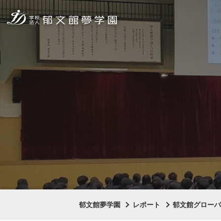
郁文館夢学園
レポート
郁文館グロー