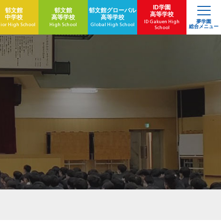
ID学園
郁文館
郁文館
郁文館
グローバル
高等学校
中学校
高等学校
高等学校
ID Gakuen High
夢学園
ior High School
High School
Global High School
総合メニュー
School