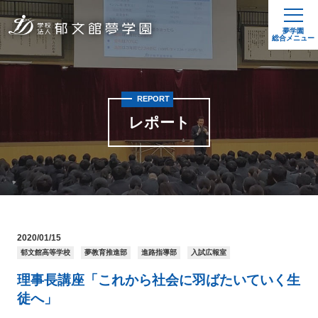
夢学園
総合メニュー
REPORT
レポート
2020/01/15
郁文館高等学校
夢教育推進部
進路指導部
入試広報室
理事長講座「これから社会に羽ばたいていく生
徒へ」