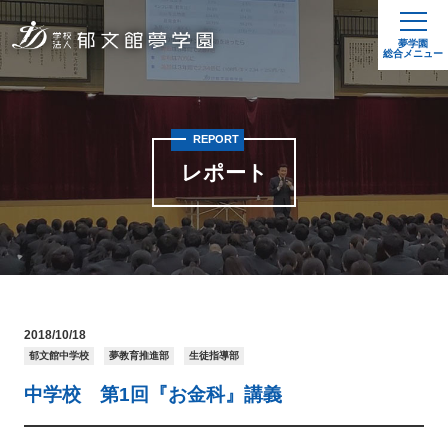
夢学園
総合メニュー
REPORT
レポート
2018/10/18
郁文館中学校
夢教育推進部
生徒指導部
中学校 第1回『お金科』講義