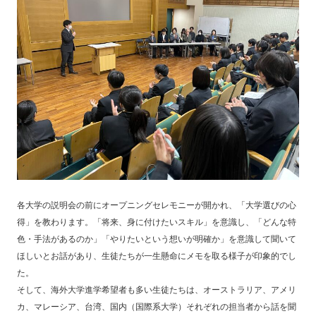
各大学の説明会の前にオープニングセレモニーが開かれ、「大学選びの心
得」を教わります。「将来、身に付けたいスキル」を意識し、「どんな特
色・手法があるのか」「やりたいという想いが明確か」を意識して聞いて
ほしいとお話があり、生徒たちが一生懸命にメモを取る様子が印象的でし
た。
そして、海外大学進学希望者も多い生徒たちは、オーストラリア、アメリ
カ、
マレーシア、台湾、国内（国際系大学）それぞれの担当者から話を聞