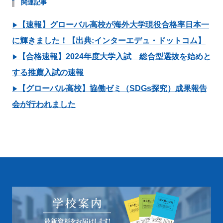
関連記事
【速報】グローバル高校が海外大学現役合格率日本一
▶
に輝きました！【出典:インターエデュ・ドットコム】
【合格速報】2024年度大学入試 総合型選抜を始めと
▶
する推薦入試の速報
【グローバル高校】協働ゼミ（SDGs探究）成果報告
▶
会が行われました