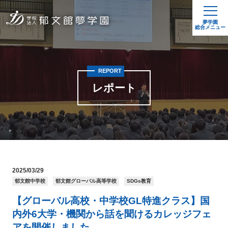
夢学園
総合メニュー
REPORT
レポート
2025/03/29
郁文館中学校
郁文館グローバル高等学校
SDGs教育
【グローバル高校・中学校GL特進クラス】国
内外6大学・機関から話を聞けるカレッジフェ
アを開催しました