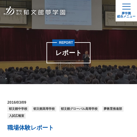
夢学園
総合メニュー
REPORT
レポート
2016/03/09
郁文館中学校
郁文館高等学校
郁文館グローバル高等学校
夢教育推進部
入試広報室
職場体験レポート