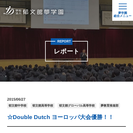
夢学園
総合メニュー
REPORT
レポート
2015/06/27
郁文館中学校
郁文館高等学校
郁文館グローバル高等学校
夢教育推進部
☆Double Dutch ヨーロッパ大会優勝！！