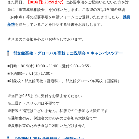
また同日、
【8/16(日) 23:59まで】
に必要事項をご登録いただいた方を対
象に「事前成績相談会」を実施いたします。ご希望の方は1学期の成績
（内申点）等の必要事項を申請フォームにご登録いただきましたら、
推薦
基準
を満たしていることを証明する証書をお渡しします。
皆さまのご参加を心よりお待ちしております。
郁文館高校・グローバル高校ミニ説明会 × キャンパスツアー
■日時：8/19(水) 10:00～11:00（受付 9:30～9:55）
■予約開始：7/1(水) 17:00～
■対象校：郁文館高校（普通科）、郁文館グローバル高校（国際科）
※当日は9:55までに受付をお済ませください
※上履き・スリッパは不要です
※服装の指定はございません。私服でのご参加も大歓迎です
※受験生のみ、保護者の方のみのご参加も大歓迎です
※夏季休業のため学食はご利用いただけません