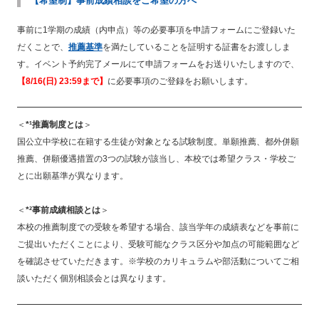
【希望制】事前成績相談をご希望の方へ
事前に1学期の成績（内申点）等の必要事項を申請フォームにご登録いた
だくことで、
推薦基準
を満たしていることを証明する証書をお渡ししま
す。イベント予約完了メールにて申請フォームをお送りいたしますので、
【8/16(日) 23:59まで】
に必要事項のご登録をお願いします。
＜
*¹推薦制度とは
＞
国公立中学校に在籍する生徒が対象となる試験制度。単願推薦、都外併願
推薦、併願優遇措置の3つの試験が該当し、本校では希望クラス・学校ご
とに出願基準が異なります。
＜
*²事前成績相談とは
＞
本校の推薦制度での受験を希望する場合、該当学年の成績表などを事前に
ご提出いただくことにより、受験可能なクラス区分や加点の可能範囲など
を確認させていただきます。※学校のカリキュラムや部活動についてご相
談いただく個別相談会とは異なります。