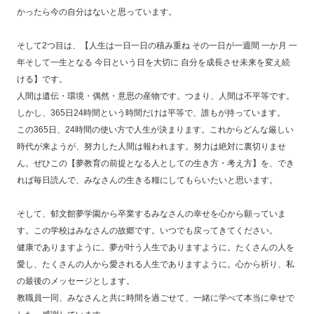
かったら今の自分はないと思っています。
そして2つ目は、【人生は一日一日の積み重ね その一日が一週間 一か月 一
年そして一生となる 今日という日を大切に 自分を成長させ未来を変え続
ける】です。
人間は遺伝・環境・偶然・意思の産物です。つまり、人間は不平等です。
しかし、365日24時間という時間だけは平等で、誰もが持っています。
この365日、24時間の使い方で人生が決まります。これからどんな厳しい
時代が来ようが、努力した人間は報われます。努力は絶対に裏切りませ
ん。ぜひこの【夢教育の前提となる人としての生き方・考え方】を、でき
れば毎日読んで、みなさんの生きる糧にしてもらいたいと思います。
そして、郁文館夢学園から卒業するみなさんの幸せを心から願っていま
す。この学校はみなさんの故郷です。いつでも戻ってきてください。
健康でありますように。夢が叶う人生でありますように。たくさんの人を
愛し、たくさんの人から愛される人生でありますように。心から祈り、私
の最後のメッセージとします。
教職員一同、みなさんと共に時間を過ごせて、一緒に学べて本当に幸せで