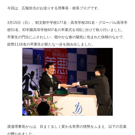
今回は、広報担当がお送りする理事長・校長ブログです。
3月15日（日）、郁文館中学校177名・高等学校281名・グローバル高等学
校51名、ID学園高等学校607名の卒業式を3回に分けて執り行いました。
卒業生の門出にふさわしい、穏やかな春の陽気に包まれた快晴のなかで、
総勢1116名の卒業生が新たな一歩を踏み出しました。
渡邉理事長からは、目まぐるしく変わる世界の情勢をふまえ、以下の言葉
が贈られました。