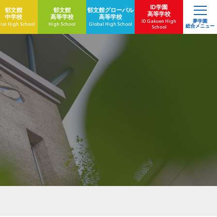
ID学園
郁文館
郁文館
郁文館
グローバル
高等学校
中学校
高等学校
高等学校
ID Gakuen High
夢学園
ior High School
High School
Global High School
総合メニュー
School