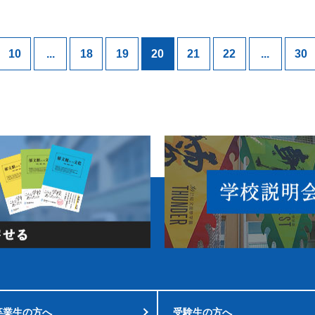
10
...
18
19
20
21
22
...
30
卒業生の方へ
受験生の方へ