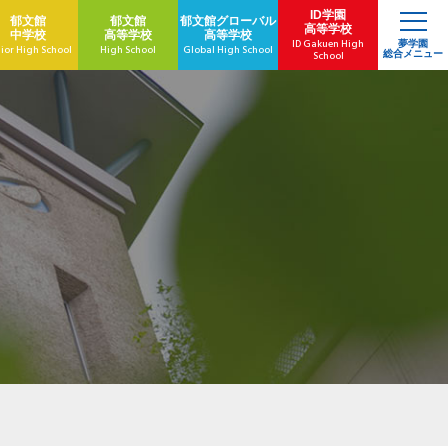
ID学園
郁文館
郁文館
郁文館
グローバル
高等学校
中学校
高等学校
高等学校
ID Gakuen High
夢学園
ior High School
High School
Global High School
総合メニュー
School