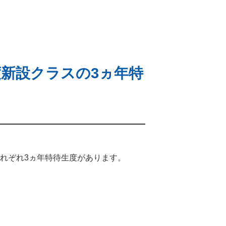
度新設クラスの3ヵ年特
、それぞれ3ヵ年特待生度があります。