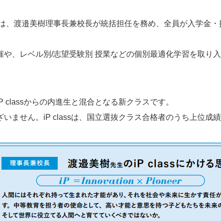
lass」は、渡邉美樹理事長兼校長が統括担任を務め、全員が入学
催や、レベル別/志望受験別 授業などの個別最適化学習を取り
iP classからの内進生と混合となる新クラスです。
はございません。iP classは、国立選抜クラス合格者のうち上位