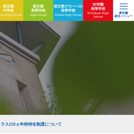
ID学園
郁文館
郁文館
郁文館
グローバル
高等学校
中学校
高等学校
高等学校
ID Gakuen High
夢学園
ior High School
High School
Global High School
総合メニュー
School
クラスの3ヵ年特待生制度について