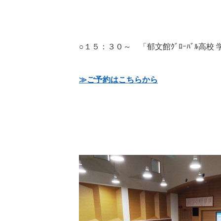
○１５：３０～ 「郁文館ｸﾞﾛｰﾊﾞﾙ高校
≫ご予約はこちらから