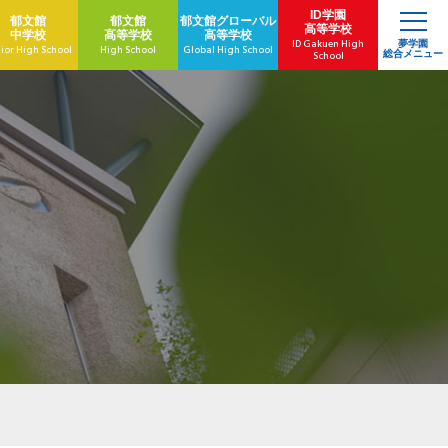
ID学園
郁文館
郁文館
郁文館
グローバル
高等学校
中学校
高等学校
高等学校
ID Gakuen High
夢学園
ior High School
High School
Global High School
総合メニュー
School