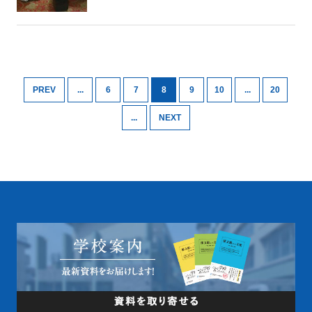
PREV
...
6
7
8
9
10
...
20
...
NEXT