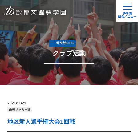
夢学園
総合メニュー
郁文館LIFE
クラブ活動
2021/11/21
高校サッカー部
地区新人選手権大会1回戦