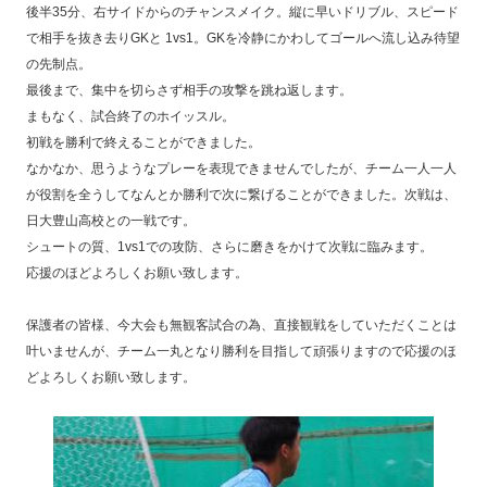
後半35分、右サイドからのチャンスメイク。縦に早いドリブル、スピード
で相手を抜き去りGKと 1vs1。GKを冷静にかわしてゴールへ流し込み待望
の先制点。
最後まで、集中を切らさず相手の攻撃を跳ね返します。
まもなく、試合終了のホイッスル。
初戦を勝利で終えることができました。
なかなか、思うようなプレーを表現できませんでしたが、チーム一人一人
が役割を全うしてなんとか勝利で次に繋げることができました。
次戦は、
日大豊山高校との一戦です。
シュートの質、1vs1での攻防、さらに磨きをかけて次戦に臨みます。
応援のほどよろしくお願い致します。
保護者の皆様、
今大会も無観客試合の為、直接観戦をしていただくことは
叶いませんが、チーム一丸となり勝利を目指して頑張りますので応援のほ
どよろしくお願い致します。