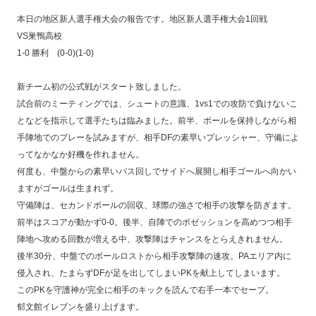
本日の地区新人選手権大会の報告です。
地区新人選手権大会1回戦
VS巣鴨高校
1-0 勝利 (0-0)(1-0)
新チーム初の公式戦がスタート致しました。
試合前のミーティングでは、シュートの意識、1vs1での攻防で負けないこ
となどを指示して選手たちは臨みました。
前半、ボールを保持しながら相
手陣地でのプレーを試みますが、相手DFの素早いプレッシャー、守備によ
ってなかなか好機を作れません。
何度も、中盤からの素早いパス回しでサイドへ展開し相手ゴールへ向かい
ますがゴールは生まれず。
守備陣は、セカンドボールの回収、球際の強さで相手の攻撃を防ぎます。
前半はスコアが動かず0-0。
後半、自陣でのポゼッションを高めつつ相手
陣地へ攻める回数が増える中、攻撃陣はチャンスをとらえきれません。
後半30分、中盤でのボールロストから相手攻撃陣の速攻。PAエリア内に
侵入され、たまらずDFが足を出してしまいPKを献上してしまいます。
このPKを守護神が完全に相手のキックを読んで右手一本でセーブ。
郁文館イレブンを盛り上げます。