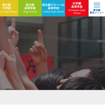
ID学園
郁文館
郁文館
郁文館
グローバル
高等学校
中学校
高等学校
高等学校
ID Gakuen High
夢学園
ior High School
High School
Global High School
総合メニュー
School