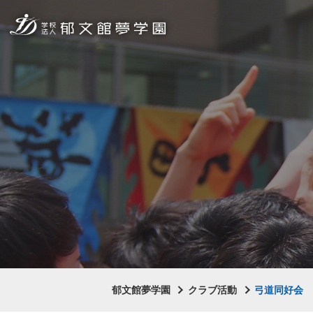
郁文館夢学園
クラブ活動
弓道同好会