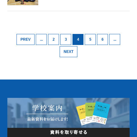
PREV
...
2
3
4
5
6
...
NEXT