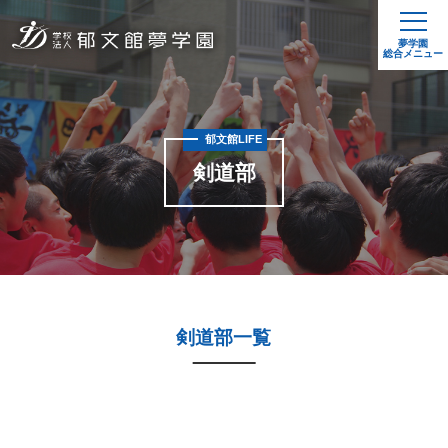
夢学園
総合メニュー
郁文館LIFE
剣道部
剣道部一覧