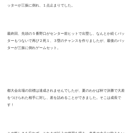
ッターが三振に倒れ、１点止まりでした。
最終回、先頭の５番野口がセンター前ヒットで出塁し、なんとか続くバッ
ターもつないで再び２死１、３塁のチャンスを作りましたが、最後のバッ
ターが三振に倒れゲームセット。
都大会出場の目標は達成されませんでしたが、夏のわかば杯で決勝で大差
をつけられた相手に対し、差を詰めることができました。そこは成長で
す！