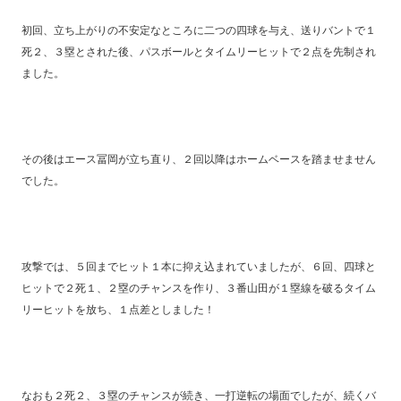
初回、立ち上がりの不安定なところに二つの四球を与え、送りバントで１
死２、３塁とされた後、パスボールとタイムリーヒットで２点を先制され
ました。
その後はエース冨岡が立ち直り、２回以降はホームベースを踏ませません
でした。
攻撃では、５回までヒット１本に抑え込まれていましたが、６回、四球と
ヒットで２死１、２塁のチャンスを作り、３番山田が１塁線を破るタイム
リーヒットを放ち、１点差としました！
なおも２死２、３塁のチャンスが続き、一打逆転の場面でしたが、続くバ