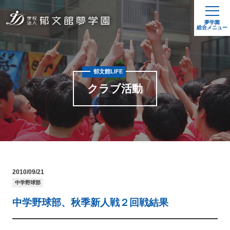
夢学園
総合メニュー
郁文館LIFE
クラブ活動
2010/09/21
中学野球部
中学野球部、秋季新人戦２回戦結果