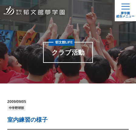
夢学園
総合メニュー
郁文館LIFE
クラブ活動
2009/09/05
中学野球部
室内練習の様子