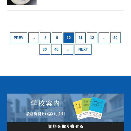
PREV
...
8
9
10
11
12
...
20
30
40
...
NEXT