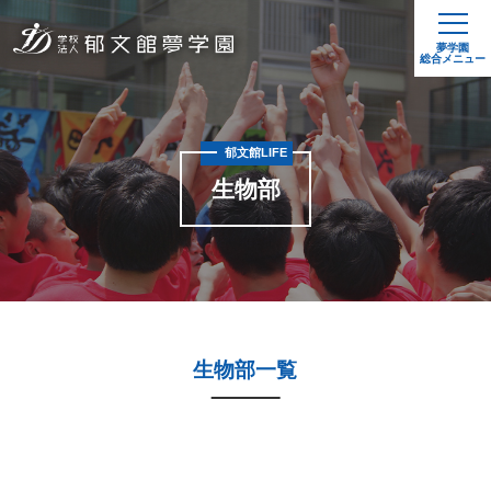
夢学園
総合メニュー
郁文館LIFE
生物部
生物部一覧