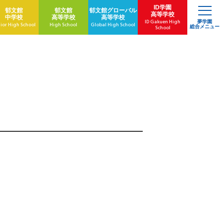
ID学園
郁文館
郁文館
郁文館
グローバル
高等学校
中学校
高等学校
高等学校
ID Gakuen High
夢学園
ior High School
High School
Global High School
総合メニュー
School