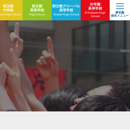
ID学園
郁文館
郁文館
郁文館
グローバル
高等学校
中学校
高等学校
高等学校
ID Gakuen High
夢学園
ior High School
High School
Global High School
総合メニュー
School