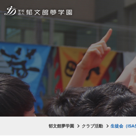
郁文館夢学園
クラブ活動
生徒会（IS